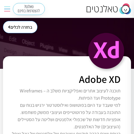
טאלנטים
טאלנט?
להצטרפות בחינם
בחזרה לכלים
Adobe XD
תוכנה לעיצוב אתרים ואפליקציות משלב ה Wireframes –
Prototype ועד הפיתוח.
למי שעבד עד היום בפוטושופ ואילוסטרטור ירגיש בנוח עם
התוכנה בעבודה על פרוטוטייפים ועיצובי ממשק משתמש.
אופציות חדשות של שכפולי אלמנטים ושליטה על הסטיילים
(העיצובים) של האלמנטים.
בנוסף ישנם הרבה תיקיות עיצוביות של אלמנטים של גוגל ואפל