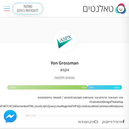
טאלנטים
טאלנט?
להצטרפות בחינם
Yon Grossman
aspx
מגשים חלומות
עיצוב
30%
70%
פיתוח
אתר חנות
אתר תדמית
באנר סטטי
חווית משתמש UX
מיתוג / לוגו
עמוד נחיתה
פוסטים
Illustrator
inDesign
Photoshop
ASP.NET
C#
CSS
Elementor
HTML
JavaScript
JQuery
Linux
Magento
PHP
SQL
Umbraco
WooCommerce
Wordpress
דברו איתי
פרופיל פייסבוק
תיק העבודות